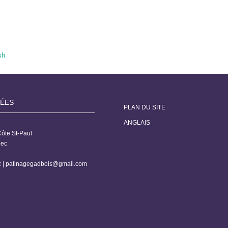
sh
ÉES
PLAN DU SITE
ANGLAIS
ôte St-Paul
bec
 |
patinagegadbois@gmail.com