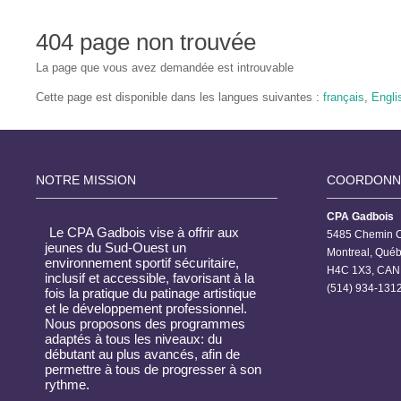
404 page non trouvée
La page que vous avez demandée est introuvable
Cette page est disponible dans les langues
suivantes :
français
,
Engli
NOTRE MISSION
COORDONN
CPA Gadbois
Le CPA Gadbois vise à offrir aux
5485 Chemin C
jeunes du Sud-Ouest un
Montreal, Qué
environnement sportif sécuritaire,
H4C 1X3, CAN
inclusif et accessible, favorisant à la
(514) 934-1312
fois la pratique du patinage artistique
et le développement professionnel.
Nous proposons des programmes
adaptés à tous les niveaux: du
débutant au plus avancés, afin de
permettre à tous de progresser à son
rythme.